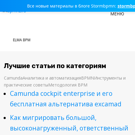
Все новые материалы в блоге Stormbpmn:
stormb
МЕНЮ
ELMA BPM
ВСЕ
BPM
Лучшие статьи по категориям
BPMN
Camunda
Аналитика и автоматизация
BPMN
Инструменты и
практические советы
Методология BPM
BPMS
Camunda cockpit enterprise и его
BRMS
бесплатная альтернатива excamad
CAMUNDA
Как мигрировать большой,
DMN
высоконагруженный, ответственный