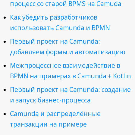
процесс со старой BPMS на Camuda
ELMA BPM
MSA
Как убедить разработчиков
использовать Camunda и BPMN
PROCESS MINING
REST
Первый проект на Camunda:
добавляем формы и автоматизацию
SOLUTION ARCHITECTURE
Межпроцессное взаимодействие в
БЕЗ КАТЕГОРИИ
BPMN на примерах в Camunda + Kotlin
БИЗНЕС-ПРОЦЕССЫ
Первый проект на Camunda: создание
ВИДЕО
и запуск бизнес-процесса
ОБУЧЕНИЕ
Camunda и распределённые
ПРИМЕРЫ BPMN
транзакции на примере
РЕГЛАМЕНТ