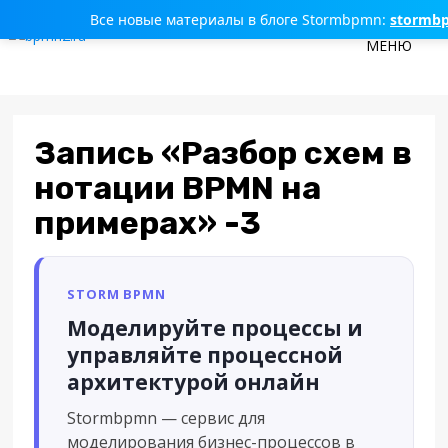
Все новые материалы в блоге Stormbpmn:
stormb
МЕНЮ
Запись «Разбор схем в
нотации BPMN на
примерах» -3
STORM BPMN
Моделируйте процессы и
управляйте процессной
архитектурой онлайн
Stormbpmn — сервис для
моделирования бизнес-процессов в