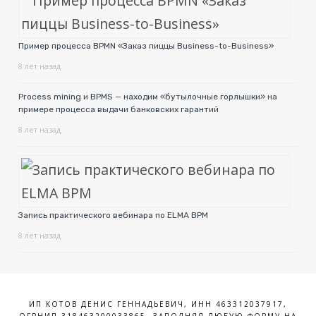
Пример процесса BPMN «Заказ пиццы Business-to-Business»
8 лет назад
Process mining и BPMS — находим «бутылочные горлышки» на
примере процесса выдачи банковских гарантий
8 лет назад
Запись практического вебинара по ELMA BPM
8 лет назад
ИП КОТОВ ДЕНИС ГЕННАДЬЕВИЧ, ИНН 463312037917,
ОГРНИП 318463200033865. ЗАПОЛНЯЯ ЛЮБУЮ ФОРМУ НА