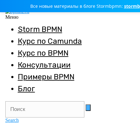
Все новые материалы в блоге Stormbpmn:
stormb
Меню
Storm BPMN
Курс по Camunda
Курс по BPMN
Консультации
Примеры BPMN
Блог
Search