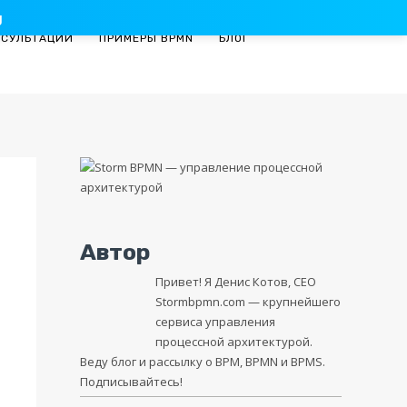
g
НСУЛЬТАЦИИ
ПРИМЕРЫ BPMN
БЛОГ
Автор
Привет! Я Денис Котов, CEO
Stormbpmn.com
— крупнейшего
сервиса управления
процессной архитектурой.
Веду блог и рассылку о BPM, BPMN и BPMS.
Подписывайтесь!