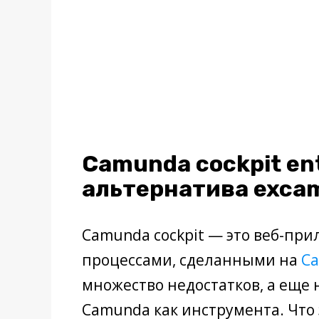
Camunda cockpit ent
альтернатива exca
Camunda cockpit — это веб-при
процессами, сделанными на
C
множество недостатков, а еще
Camunda как инструмента. Что 