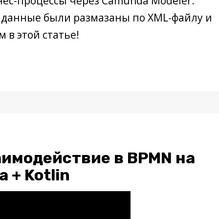
нес-процессы через Camunda Modeler.
данные были размазаны по XML-файлу и
 в этой статье!
имодействие в BPMN на
 + Kotlin