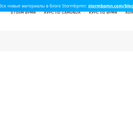
Все новые материалы в блоге Stormbpmn:
stormbpmn.com/blo
STORM BPMN
КУРС ПО CAMUNDA
КУРС ПО BPMN
КО